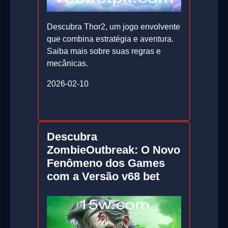
Descubra Thor2, um jogo envolvente
que combina estratégia e aventura.
Saiba mais sobre suas regras e
mecânicas.
2026-02-10
Descubra
ZombieOutbreak: O Novo
Fenômeno dos Games
com a Versão v68 bet