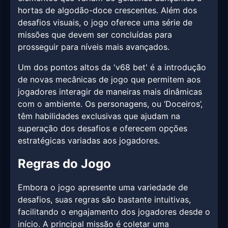
hortas de algodão-doce crescentes. Além dos
desafios visuais, o jogo oferece uma série de
missões que devem ser concluídas para
prosseguir para níveis mais avançados.
Um dos pontos altos da 'v68 bet' é a introdução
de novas mecânicas de jogo que permitem aos
jogadores interagir de maneiras mais dinâmicas
com o ambiente. Os personagens, ou ‘Doceiros’,
têm habilidades exclusivas que ajudam na
superação dos desafios e oferecem opções
estratégicas variadas aos jogadores.
Regras do Jogo
Embora o jogo apresente uma variedade de
desafios, suas regras são bastante intuitivas,
facilitando o engajamento dos jogadores desde o
início. A principal missão é coletar uma