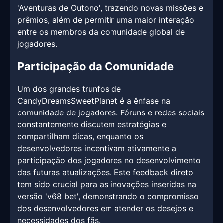
'Aventuras de Outono', trazendo novas missões e
prêmios, além de permitir uma maior interação
entre os membros da comunidade global de
jogadores.
Participação da Comunidade
Um dos grandes trunfos de
CandyDreamsSweetPlanet é a ênfase na
comunidade de jogadores. Fóruns e redes sociais
constantemente discutem estratégias e
compartilham dicas, enquanto os
desenvolvedores incentivam ativamente a
participação dos jogadores no desenvolvimento
das futuras atualizações. Este feedback direto
tem sido crucial para as inovações inseridas na
versão 'v68 bet', demonstrando o compromisso
dos desenvolvedores em atender os desejos e
necessidades dos fãs.