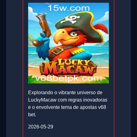
Explorando o vibrante universo de
LuckyMacaw com regras inovadoras
e o envolvente tema de apostas v68
bet.
2026-05-29