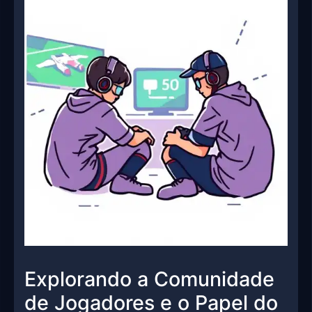
Explorando a Comunidade
de Jogadores e o Papel do