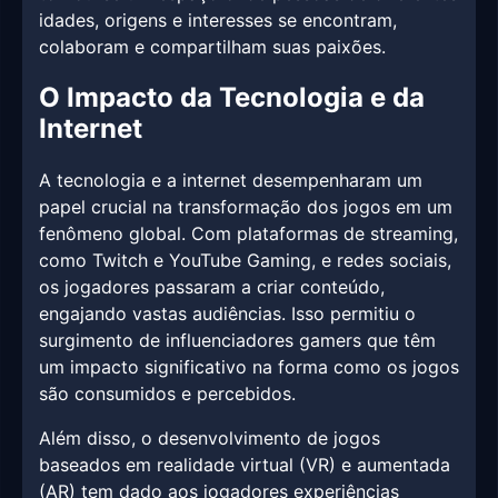
idades, origens e interesses se encontram,
colaboram e compartilham suas paixões.
O Impacto da Tecnologia e da
Internet
A tecnologia e a internet desempenharam um
papel crucial na transformação dos jogos em um
fenômeno global. Com plataformas de streaming,
como Twitch e YouTube Gaming, e redes sociais,
os jogadores passaram a criar conteúdo,
engajando vastas audiências. Isso permitiu o
surgimento de influenciadores gamers que têm
um impacto significativo na forma como os jogos
são consumidos e percebidos.
Além disso, o desenvolvimento de jogos
baseados em realidade virtual (VR) e aumentada
(AR) tem dado aos jogadores experiências