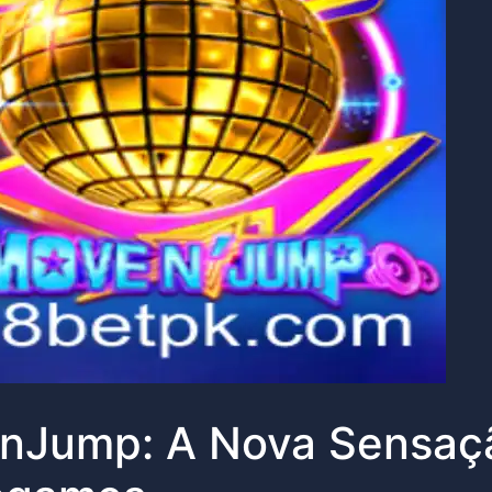
nJump: A Nova Sensaç