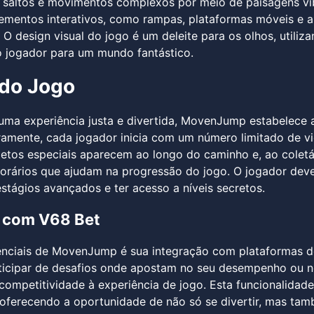
 saltos e movimentos complexos por meio de paisagens vi
lementos interativos, como rampas, plataformas móveis e 
O design visual do jogo é um deleite para os olhos, utiliza
 jogador para um mundo fantástico.
 do Jogo
 uma experiência justa e divertida, MovenJump estabelece
iramente, cada jogador inicia com um número limitado de vi
jetos especiais aparecem ao longo do caminho e, ao colet
rários que ajudam na progressão do jogo. O jogador dev
stágios avançados e ter acesso a níveis secretos.
o com V68 Bet
enciais de MovenJump é sua integração com plataformas 
rticipar de desafios onde apostam no seu desempenho ou 
ompetitividade à experiência de jogo. Esta funcionalidade
, oferecendo a oportunidade de não só se divertir, mas ta