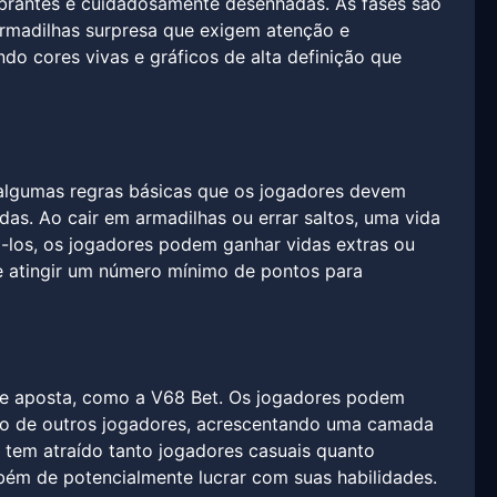
brantes e cuidadosamente desenhadas. As fases são
armadilhas surpresa que exigem atenção e
ndo cores vivas e gráficos de alta definição que
 algumas regras básicas que os jogadores devem
das. Ao cair em armadilhas ou errar saltos, uma vida
á-los, os jogadores podem ganhar vidas extras ou
e atingir um número mínimo de pontos para
de aposta, como a V68 Bet. Os jogadores podem
no de outros jogadores, acrescentando uma camada
 tem atraído tanto jogadores casuais quanto
mbém de potencialmente lucrar com suas habilidades.