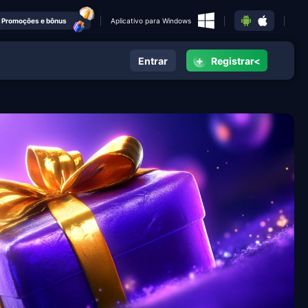
Promoções e bônus
Aplicativo para Windows
+
Entrar
Registrar<