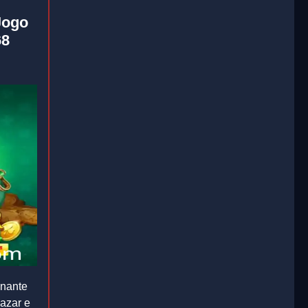
Jogo
68
nante
 azar e