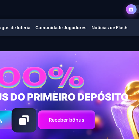
ogos de loteria
Comunidade Jogadores
Notícias de Flash
S DO PRIMEIRO DEPÓSITO
Receber bônus
á