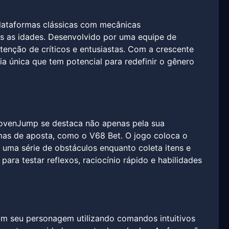
ataformas clássicas com mecânicas
s as idades. Desenvolvido por uma equipe de
nção de críticos e entusiastas. Com a crescente
 única que tem potencial para redefinir o gênero
MovenJump se destaca não apenas pela sua
mas de aposta, como o V68 Bet. O jogo coloca o
 uma série de obstáculos enquanto coleta itens e
ara testar reflexos, raciocínio rápido e habilidades
am seu personagem utilizando comandos intuitivos