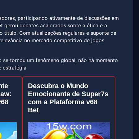
dores, participando ativamente de discussões em
t gerou debates acalorados sobre a ética e a
 título. Com atualizações regulares e suporte da
elevância no mercado competitivo de jogos
p se tornou um fenômeno global, não há momento
 estratégia.
nte
Descubra o Mundo
aw:
Emocionante de Super7s
v68
com a Plataforma v68
Bet