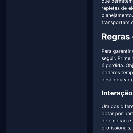
que permitem
repletas de e
planejamento. 
transportam o
Regras
Para garantir
seguir. Prime
é perdida. Ob
poderes tempo
desbloquear e
Interaçã
Um dos difer
optar por pa
de emoção e c
profissionais