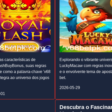
as características de
Explorando o vibrante univer
ashBuyBonus, suas regras
LuckyMacaw com regras ino
 e como a palavra-chave 'v68
e o envolvente tema de apost
integra ao universo dos jogos
bet.
2026-05-29
-01
Descubra o Fascina