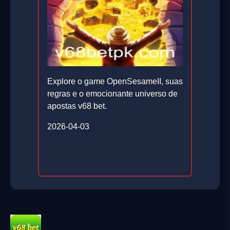
Explore o game OpenSesameII, suas
regras e o emocionante universo de
apostas v68 bet.
2026-04-03