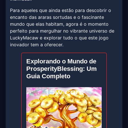
Para aqueles que ainda estão para descobrir o
encanto das araras sortudas e o fascinante
mundo que elas habitam, agora é o momento
perfeito para mergulhar no vibrante universo de
LuckyMacaw e explorar tudo o que este jogo
inovador tem a oferecer.
Explorando o Mundo de
ProsperityBlessing: Um
Guia Completo