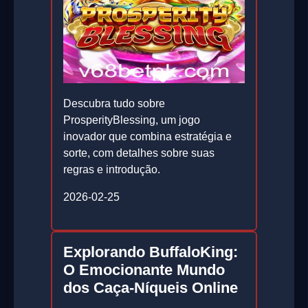
Descubra tudo sobre
ProsperityBlessing, um jogo
inovador que combina estratégia e
sorte, com detalhes sobre suas
regras e introdução.
2026-02-25
Explorando BuffaloKing:
O Emocionante Mundo
dos Caça-Níqueis Online