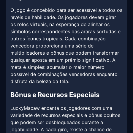
O jogo é concebido para ser acessível a todos os
níveis de habilidade. Os jogadores devem girar
os rolos virtuais, na esperança de alinhar os
símbolos correspondentes das araras sortudas e
outros ícones tropicais. Cada combinação
vencedora proporciona uma série de
multiplicadores e bônus que podem transformar
qualquer aposta em um prêmio significativo. A
meta é simples: acumular o maior número
possível de combinações vencedoras enquanto
disfruta da beleza da tela.
Bônus e Recursos Especiais
LuckyMacaw encanta os jogadores com uma
variedade de recursos especiais e bônus ocultos
que podem ser desbloqueados durante a
jogabilidade. A cada giro, existe a chance de