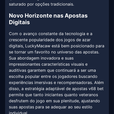
saturado por opções tradicionais.
Novo Horizonte nas Apostas
Digitais
Com o avanço constante da tecnologia e a
crescente popularidade dos jogos de azar
digitais, LuckyMacaw está bem posicionado para
se tornar um favorito no universo das apostas.
Sua abordagem inovadora e suas
impressionantes características visuais e
auditivas garantem que continuará a ser uma
escolha popular entre os jogadores buscando
experiências imersivas e recompensadoras. Além
disso, a estratégia adaptável de apostas v68 bet
permite que tanto iniciantes quanto veteranos
desfrutem do jogo em sua plenitude, ajustando
suas apostas para se adequar ao seu estilo
individual.