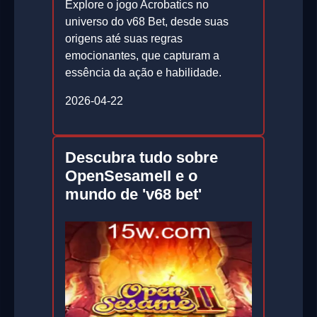
Explore o jogo Acrobatics no
universo do v68 Bet, desde suas
origens até suas regras
emocionantes, que capturam a
essência da ação e habilidade.
2026-04-22
Descubra tudo sobre
OpenSesameII e o
mundo de 'v68 bet'