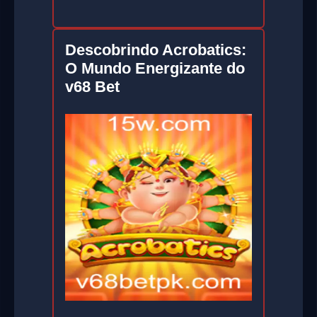
Descobrindo Acrobatics:
O Mundo Energizante do
v68 Bet