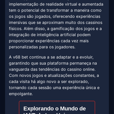
implementação de realidade virtual e aumentada
tem o potencial de transformar a maneira como
os jogos são jogados, oferecendo experiências
imersivas que se aproximam muito dos cassinos
físicos. Além disso, a gamificação dos jogos e a
integração de inteligência artificial podem
proporcionar experiências cada vez mais
personalizadas para os jogadores.
A v68 bet continua a se adaptar e a evoluir,
garantindo que sua plataforma permaneça na
vanguarda das tendências do cassino online.
Com novos jogos e atualizações constantes, a
cada visita há algo novo a ser explorado,
tornando cada sessão uma experiência única e
empolgante.
Explorando o Mundo de