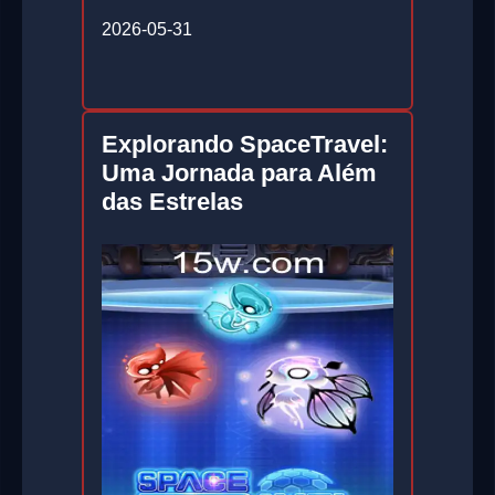
2026-05-31
Explorando SpaceTravel:
Uma Jornada para Além
das Estrelas