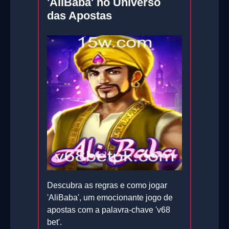
'AliBaba' no Universo
das Apostas
Descubra as regras e como jogar
'AliBaba', um emocionante jogo de
apostas com a palavra-chave 'v68
bet'.