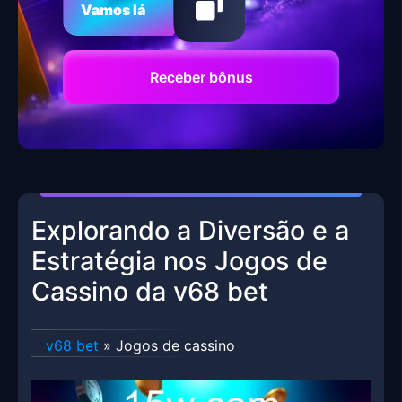
Vamos lá
Receber bônus
Explorando a Diversão e a
Estratégia nos Jogos de
Cassino da v68 bet
v68 bet
»
Jogos de cassino