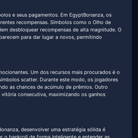
mbolos e seus pagamentos. Em EgyptBonanza, os
ferentes recompensas. Símbolos como o Olho de
podem desbloquear recompensas de alta magnitude. O
parecem para dar lugar a novos, permitindo
ocionantes. Um dos recursos mais procurados é o
símbolos scatter. Durante este modo, os jogadores
ando as chances de acúmulo de prêmios. Outro
a vitória consecutiva, maximizando os ganhos
nanza, desenvolver uma estratégia sólida é
r o bankroll de forma inteligente e entender as