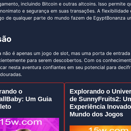
amento, incluindo Bitcoin e outras altcoins. Isso permit
anonimato e segurança em suas transações. A flexibilida
jogo de qualquer parte do mundo fazem de EgyptBonanza u
são
não é apenas um jogo de slot, mas uma porta de entrada p
entemente para serem descobertos. Com os conhecimentos
r nesta aventura confiantes em seu potencial para decifr
douradas.
rando o
Explorando o Unive
allBaby: Um Guia
de SunnyFruits2: U
leto
Experiência Inovado
Mundo dos Jogos