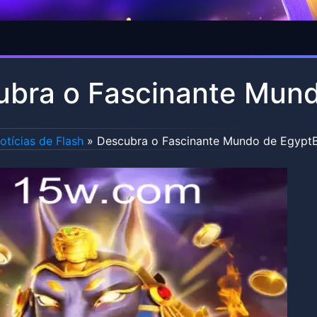
ubra o Fascinante Mun
otícias de Flash
»
Descubra o Fascinante Mundo de Egypt