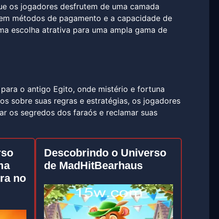
e que os jogadores desfrutem de uma camada
de em métodos de pagamento e a capacidade de
ma escolha atrativa para uma ampla gama de
ara o antigo Egito, onde mistério e fortuna
 sobre suas regras e estratégias, os jogadores
ar os segredos dos faraós e reclamar suas
rso
Descobrindo o Universo
ma
de MadHitBearhaus
ra no