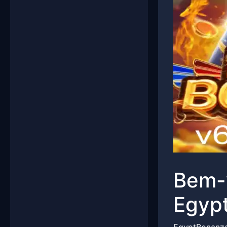
Bem-
Egyp