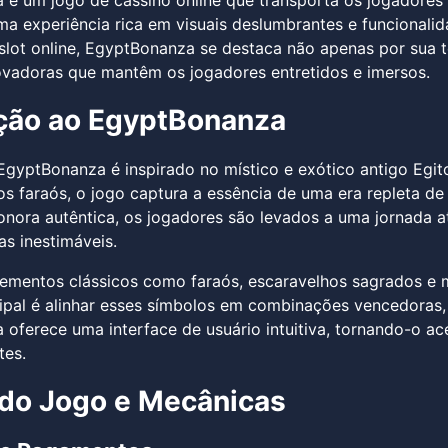
é um jogo de cassino online que transporta os jogadores p
a experiência rica em visuais deslumbrantes e funcional
slot online, EgyptBonanza se destaca não apenas por sua
vadoras que mantêm os jogadores entretidos e imersos.
ção ao EgyptBonanza
EgyptBonanza é inspirado no místico e exótico antigo Egit
s faraós, o jogo captura a essência de uma era repleta de 
sonora autêntica, os jogadores são levados a uma jornada 
as inestimáveis.
lementos clássicos como faraós, escaravelhos sagrados e m
cipal é alinhar esses símbolos em combinações vencedoras
oferece uma interface de usuário intuitiva, tornando-o ac
tes.
do Jogo e Mecânicas