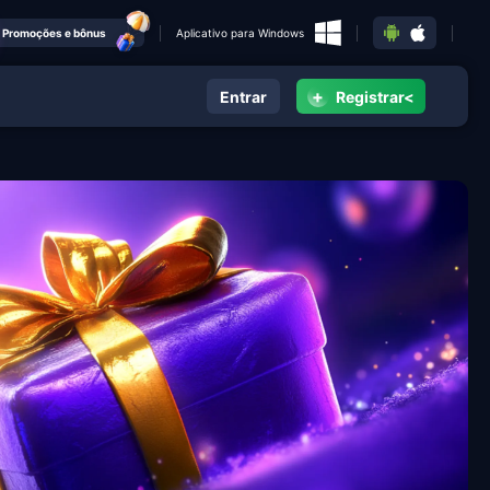
Promoções e bônus
Aplicativo para Windows
+
Entrar
Registrar<