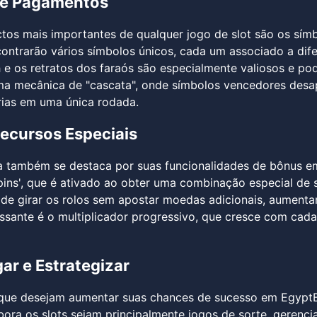
 e Pagamentos
tos mais importantes de qualquer jogo de slot são os sí
ontrarão vários símbolos únicos, cada um associado a di
 e os retratos dos faraós são especialmente valiosos e 
uma mecânica de "cascata", onde símbolos vencedores desa
órias em uma única rodada.
ecursos Especiais
 também se destaca por suas funcionalidades de bônus em
ins', que é ativado ao obter uma combinação especial de 
de girar os rolos sem apostar moedas adicionais, aument
essante é o multiplicador progressivo, que cresce com cad
r e Estrategizar
que desejam aumentar suas chances de sucesso em EgyptBo
bora os slots sejam principalmente jogos de sorte, gerencia