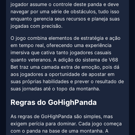
jogador assume o controle deste panda e deve
navegar por uma série de obstáculos, tudo isso
enquanto gerencia seus recursos e planeja suas
jogadas com precisão.
O jogo combina elementos de estratégia e ação
em tempo real, oferecendo uma experiência
imersiva que cativa tanto jogadores casuais
quanto veteranos. A adição do sistema de V68
Bet traz uma camada extra de emoção, pois dá
aos jogadores a oportunidade de apostar em
suas próprias habilidades e prever o resultado de
suas jornadas até o topo da montanha.
Regras do GoHighPanda
As regras de GoHighPanda são simples, mas
exigem perícia para dominar. Cada jogo começa
com o panda na base de uma montanha. A