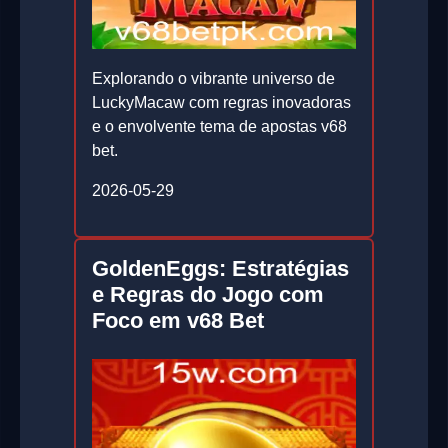
Explorando o vibrante universo de
LuckyMacaw com regras inovadoras
e o envolvente tema de apostas v68
bet.
2026-05-29
GoldenEggs: Estratégias
e Regras do Jogo com
Foco em v68 Bet