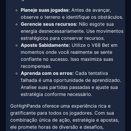
Planeje suas jogadas:
Antes de avançar,
observe o terreno e identifique os obstáculos.
Gerencie seus recursos:
Não esgote sua
energia desnecessariamente. Use movimentos
estratégicos para conservar recursos.
Aposte Sabidamente:
Utilize o V68 Bet em
momentos onde você realmente se sente
confiante no sucesso. Isso maximiza suas
recompensas.
Aprenda com os erros:
Cada tentativa
falhada é uma oportunidade de aprendizado.
Analise suas partidas passadas e ajuste sua
estratégia conforme necessário.
GoHighPanda oferece uma experiência rica e
gratificante para todos os jogadores. Com sua
combinação única de ação, estratégia e apostas,
ele promete horas de diversão e desafios,