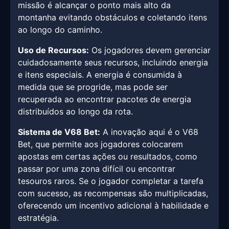
missão é alcançar o ponto mais alto da
montanha evitando obstáculos e coletando itens
ao longo do caminho.
Uso de Recursos:
Os jogadores devem gerenciar
cuidadosamente seus recursos, incluindo energia
e itens especiais. A energia é consumida à
medida que se progride, mas pode ser
recuperada ao encontrar pacotes de energia
distribuídos ao longo da rota.
Sistema de V68 Bet:
A inovação aqui é o V68
Bet, que permite aos jogadores colocarem
apostas em certas ações ou resultados, como
passar por uma zona difícil ou encontrar
tesouros raros. Se o jogador completar a tarefa
com sucesso, as recompensas são multiplicadas,
oferecendo um incentivo adicional à habilidade e
estratégia.