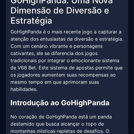
GoHighPanda: Uma Nova
Dimensão de Diversão e
Estratégia
GoHighPanda é o mais recente jogo a capturar a
atenção dos entusiastas da diversão e estratégia.
Com um cenário vibrante e personagens
cativantes, ele se diferencia dos jogos
tradicionais por integrar o emocionante sistema
de V68 Bet. Este sistema de apostas permite que
os jogadores aumentem suas recompensas ao
mesmo tempo em que aprimoram suas
habilidades.
Introdução ao GoHighPanda
No coração de GoHighPanda está um panda
destemido que busca alcançar o topo de
montanhas místicas repletas de desafios. O