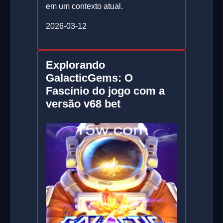
em um contexto atual.
2026-03-12
Explorando
GalacticGems: O
Fascínio do jogo com a
versão v68 bet