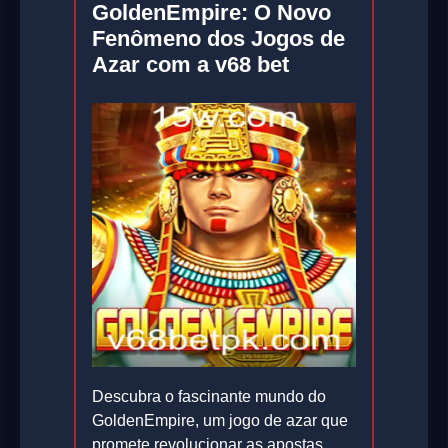
GoldenEmpire: O Novo
Fenômeno dos Jogos de
Azar com a v68 bet
Descubra o fascinante mundo do
GoldenEmpire, um jogo de azar que
promete revolucionar as apostas