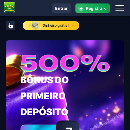
+
Entrar
Registrar<
navegação v68 bet
barra de controle v68 bet
Dinheiro grátis!
BÔNUS DO
PRIMEIRO
DEPÓSITO