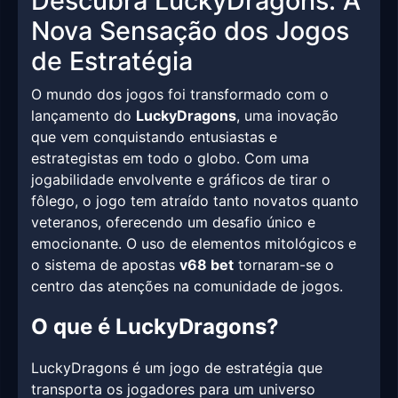
Descubra LuckyDragons: A
Nova Sensação dos Jogos
de Estratégia
O mundo dos jogos foi transformado com o
lançamento do
LuckyDragons
, uma inovação
que vem conquistando entusiastas e
estrategistas em todo o globo. Com uma
jogabilidade envolvente e gráficos de tirar o
fôlego, o jogo tem atraído tanto novatos quanto
veteranos, oferecendo um desafio único e
emocionante. O uso de elementos mitológicos e
o sistema de apostas
v68 bet
tornaram-se o
centro das atenções na comunidade de jogos.
O que é LuckyDragons?
LuckyDragons é um jogo de estratégia que
transporta os jogadores para um universo