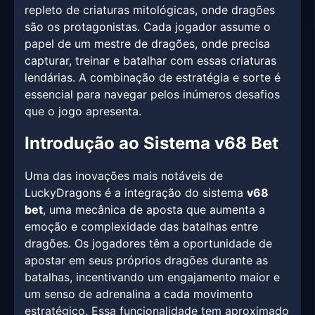
repleto de criaturas mitológicas, onde dragões
são os protagonistas. Cada jogador assume o
papel de um mestre de dragões, onde precisa
capturar, treinar e batalhar com essas criaturas
lendárias. A combinação de estratégia e sorte é
essencial para navegar pelos inúmeros desafios
que o jogo apresenta.
Introdução ao Sistema v68 Bet
Uma das inovações mais notáveis de
LuckyDragons é a integração do sistema
v68
bet
, uma mecânica de aposta que aumenta a
emoção e complexidade das batalhas entre
dragões. Os jogadores têm a oportunidade de
apostar em seus próprios dragões durante as
batalhas, incentivando um engajamento maior e
um senso de adrenalina a cada movimento
estratégico. Essa funcionalidade tem aproximado