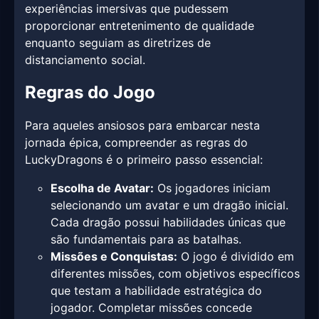
experiências imersivas que pudessem
proporcionar entretenimento de qualidade
enquanto seguiam as diretrizes de
distanciamento social.
Regras do Jogo
Para aqueles ansiosos para embarcar nesta
jornada épica, compreender as regras do
LuckyDragons é o primeiro passo essencial:
Escolha de Avatar:
Os jogadores iniciam
selecionando um avatar e um dragão inicial.
Cada dragão possui habilidades únicas que
são fundamentais para as batalhas.
Missões e Conquistas:
O jogo é dividido em
diferentes missões, com objetivos específicos
que testam a habilidade estratégica do
jogador. Completar missões concede