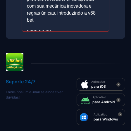
com sua mecânica inovadora e
regras únicas, introduzindo a v68
bet.
2026-04-08
Suporte 24/7
Aplicativo
para iOS
Envie-nos um e-mail se ainda tiver
dúvidas!
Aplicativo
para Android
Aplicativo
para Windows