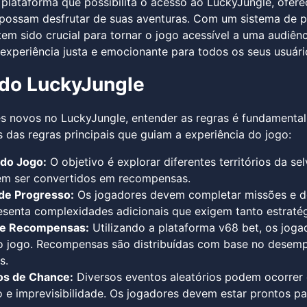
 plataforma que possibilita o acesso ao LuckyJungle, ofere
possam desfrutar de suas aventuras. Com um sistema de p
tem sido crucial para tornar o jogo acessível a uma audiê
experiência justa e emocionante para todos os seus usuári
do LuckyJungle
s novos no LuckyJungle, entender as regras é fundamental
 das regras principais que guiam a experiência do jogo:
 do Jogo:
O objetivo é explorar diferentes territórios da s
m ser convertidos em recompensas.
de Progresso:
Os jogadores devem completar missões e de
resenta complexidades adicionais que exigem tanto estraté
 e Recompensas:
Utilizando a plataforma v68 bet, os jog
o jogo. Recompensas são distribuídas com base no desemp
s.
os de Chance:
Diversos eventos aleatórios podem ocorrer
o e imprevisibilidade. Os jogadores devem estar prontos p