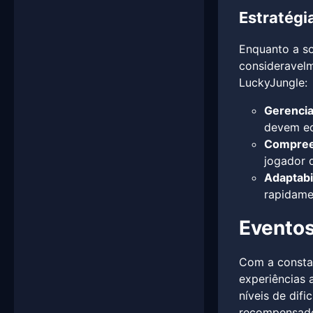
Estratégi
Enquanto a so
consideravelm
LuckyJungle:
Gerenci
devem eq
Compree
jogador 
Adaptabi
rapidame
Eventos
Com a constan
experiências 
níveis de dif
recompensados