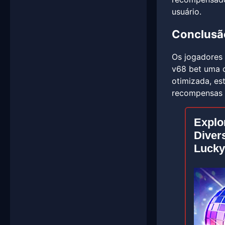
usuário.
Conclusã
Os jogadores 
v68 bet uma c
otimizada, es
recompensas 
Explo
Diver
Lucky