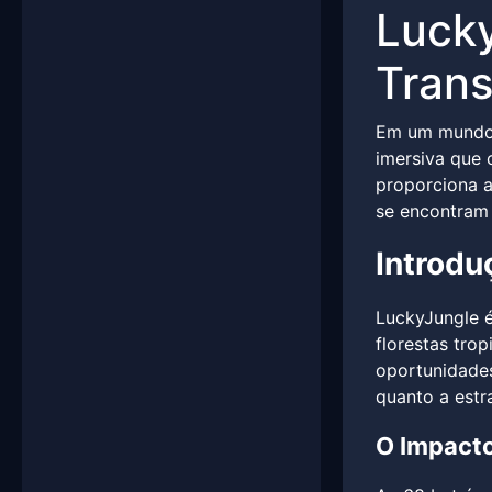
Lucky
Trans
Em um mundo 
imersiva que 
proporciona a
se encontram 
Introdu
LuckyJungle é
florestas trop
oportunidades
quanto a estr
O Impact