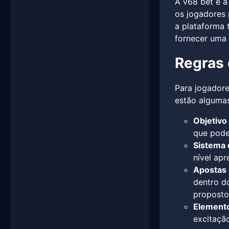
A v68 bet é a
os jogadores 
a plataforma 
fornecer uma 
Regras 
Para jogadore
estão algumas
Objetivo
que pode
Sistema 
nível ap
Apostas
dentro d
proposto
Element
excitaçã