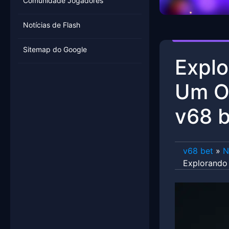
Comunidade Jogadores
Notícias de Flash
Sitemap do Google
Explo
Um Ol
v68 b
v68 bet
»
N
Explorando