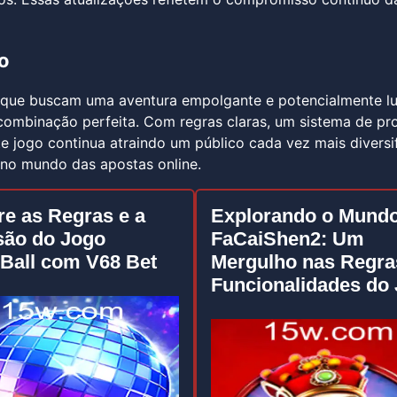
o
que buscam uma aventura empolgante e potencialmente luc
ombinação perfeita. Com regras claras, um sistema de pro
te jogo continua atraindo um público cada vez mais diver
no mundo das apostas online.
re as Regras e a
Explorando o Mundo
são do Jogo
FaCaiShen2: Um
Ball com V68 Bet
Mergulho nas Regra
Funcionalidades do