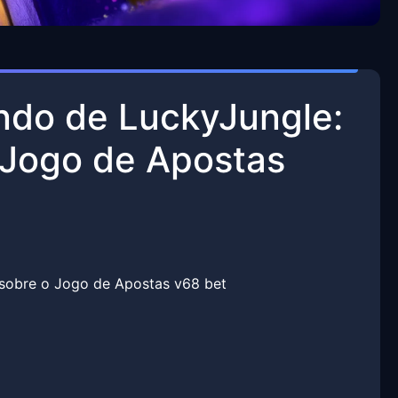
ndo de LuckyJungle:
 Jogo de Apostas
sobre o Jogo de Apostas v68 bet