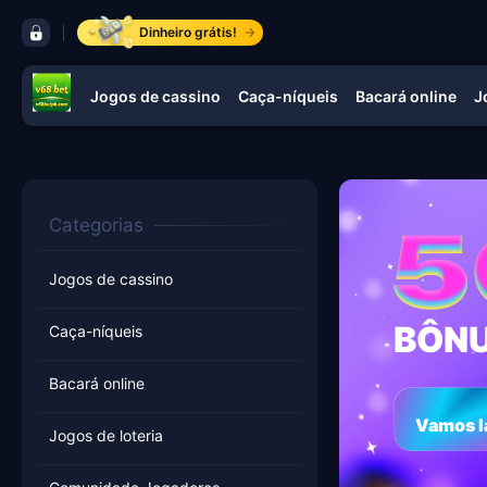
barra de controle v68 bet
Dinheiro grátis!
Jogos de cassino
Caça-níqueis
Bacará online
J
navegação v68 bet
Categorias
Jogos de cassino
BÔNU
Caça-níqueis
Bacará online
Vamos l
Jogos de loteria