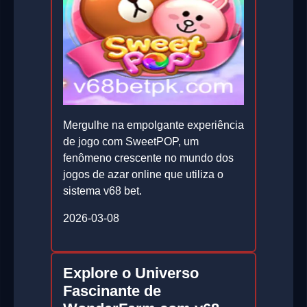
Mergulhe na empolgante experiência
de jogo com SweetPOP, um
fenômeno crescente no mundo dos
jogos de azar online que utiliza o
sistema v68 bet.
2026-03-08
Explore o Universo
Fascinante de