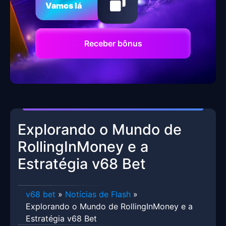
Vamos lá
Receber bônus
Explorando o Mundo de
RollingInMoney e a
Estratégia v68 Bet
v68 bet
»
Notícias de Flash
»
Explorando o Mundo de RollingInMoney e a
Estratégia v68 Bet