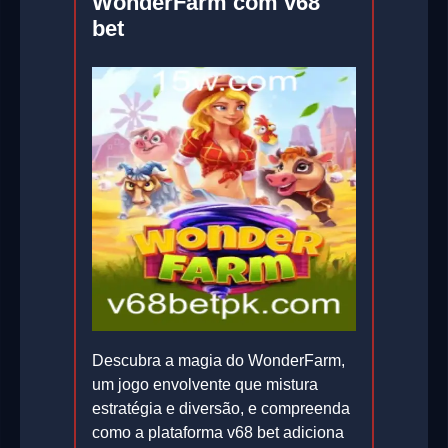
WonderFarm com v68
bet
Descubra a magia do WonderFarm,
um jogo envolvente que mistura
estratégia e diversão, e compreenda
como a plataforma v68 bet adiciona