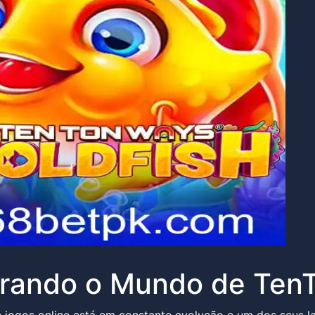
orando o Mundo de Ten