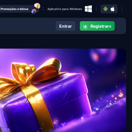
Promoções e bônus
Aplicativo para Windows
+
Entrar
Registrar<