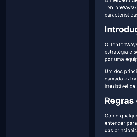
O mercado de 
TenTonWaysGol
característic
Introdu
O TenTonWays
estratégia e 
por uma equip
Um dos princi
camada extra 
irresistível d
Regras
Como qualque
entender para
das principai