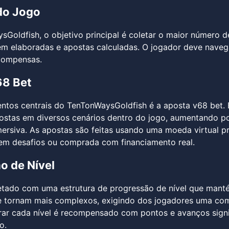
do Jogo
Goldfish, o objetivo principal é coletar o maior número 
em elaboradas e apostas calculadas. O jogador deve naveg
compensas.
68 Bet
tos centrais do TenTonWaysGoldfish é a aposta v68 bet. 
ostas em diversos cenários dentro do jogo, aumentando p
mersiva. As apostas são feitas usando uma moeda virtual pr
m desafios ou comprada com financiamento real.
o de Nível
etado com uma estrutura de progressão de nível que man
e tornam mais complexos, exigindo dos jogadores uma co
rar cada nível é recompensado com pontos e avanços signi
o.