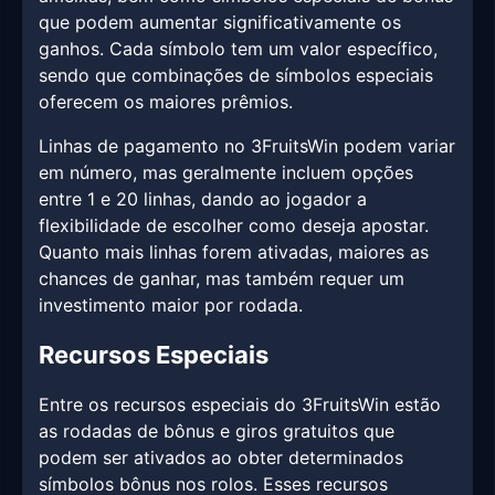
que podem aumentar significativamente os
ganhos. Cada símbolo tem um valor específico,
sendo que combinações de símbolos especiais
oferecem os maiores prêmios.
Linhas de pagamento no 3FruitsWin podem variar
em número, mas geralmente incluem opções
entre 1 e 20 linhas, dando ao jogador a
flexibilidade de escolher como deseja apostar.
Quanto mais linhas forem ativadas, maiores as
chances de ganhar, mas também requer um
investimento maior por rodada.
Recursos Especiais
Entre os recursos especiais do 3FruitsWin estão
as rodadas de bônus e giros gratuitos que
podem ser ativados ao obter determinados
símbolos bônus nos rolos. Esses recursos