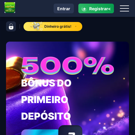
+
Entrar
Registrar<
navegação v68 bet
barra de controle v68 bet
Dinheiro grátis!
BÔNUS DO
PRIMEIRO
DEPÓSITO