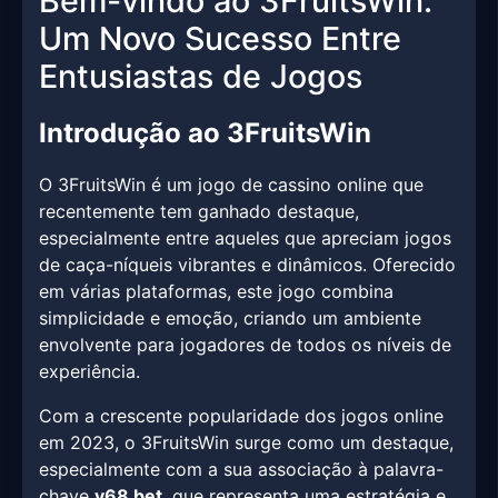
Bem-vindo ao 3FruitsWin:
Um Novo Sucesso Entre
Entusiastas de Jogos
Introdução ao 3FruitsWin
O 3FruitsWin é um jogo de cassino online que
recentemente tem ganhado destaque,
especialmente entre aqueles que apreciam jogos
de caça-níqueis vibrantes e dinâmicos. Oferecido
em várias plataformas, este jogo combina
simplicidade e emoção, criando um ambiente
envolvente para jogadores de todos os níveis de
experiência.
Com a crescente popularidade dos jogos online
em 2023, o 3FruitsWin surge como um destaque,
especialmente com a sua associação à palavra-
chave
v68 bet
, que representa uma estratégia e