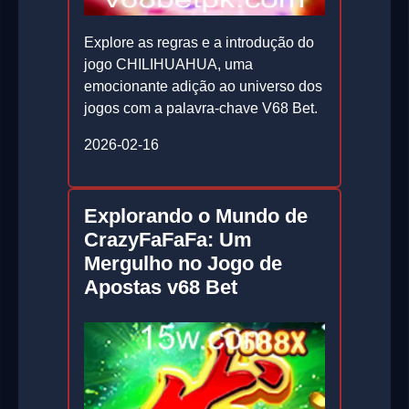
Explore as regras e a introdução do
jogo CHILIHUAHUA, uma
emocionante adição ao universo dos
jogos com a palavra-chave V68 Bet.
2026-02-16
Explorando o Mundo de
CrazyFaFaFa: Um
Mergulho no Jogo de
Apostas v68 Bet