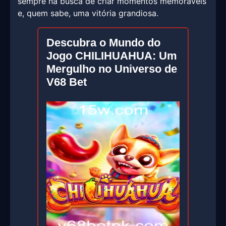
sempre na busca de criar momentos memoráveis
e, quem sabe, uma vitória grandiosa.
Descubra o Mundo do
Jogo CHILIHUAHUA: Um
Mergulho no Universo de
V68 Bet