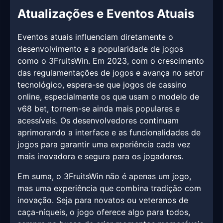
Atualizações e Eventos Atuais
Eventos atuais influenciam diretamente o
desenvolvimento e a popularidade de jogos
como o 3FruitsWin. Em 2023, com o crescimento
das regulamentações de jogos e avança no setor
tecnológico, espera-se que jogos de cassino
online, especialmente os que usam o modelo de
v68 bet, tornem-se ainda mais populares e
acessíveis. Os desenvolvedores continuam
aprimorando a interface e as funcionalidades de
jogos para garantir uma experiência cada vez
mais inovadora e segura para os jogadores.
Em suma, o 3FruitsWin não é apenas um jogo,
mas uma experiência que combina tradição com
inovação. Seja para novatos ou veteranos de
caça-níqueis, o jogo oferece algo para todos,