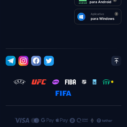
para Android
Aplicativo
para Windows