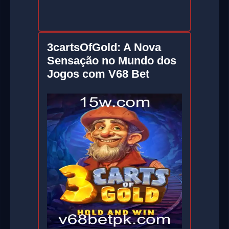
3cartsOfGold: A Nova
Sensação no Mundo dos
Jogos com V68 Bet