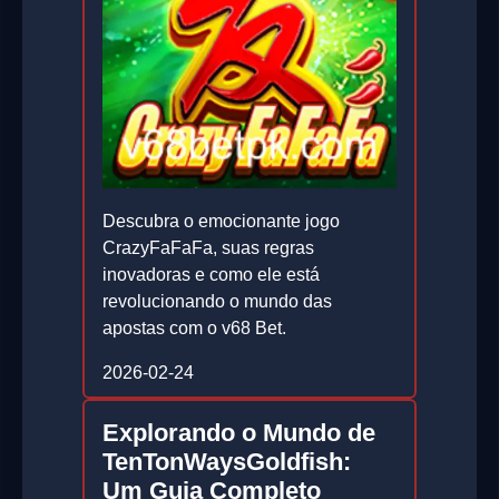
Descubra o emocionante jogo
CrazyFaFaFa, suas regras
inovadoras e como ele está
revolucionando o mundo das
apostas com o v68 Bet.
2026-02-24
Explorando o Mundo de
TenTonWaysGoldfish:
Um Guia Completo