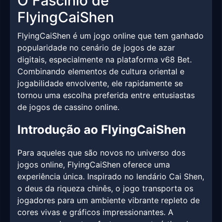
O Fascínio de
FlyingCaiShen
FlyingCaiShen é um jogo online que tem ganhado
popularidade no cenário de jogos de azar
digitais, especialmente na plataforma v68 Bet.
Combinando elementos de cultura oriental e
jogabilidade envolvente, ele rapidamente se
tornou uma escolha preferida entre entusiastas
de jogos de cassino online.
Introdução ao FlyingCaiShen
Para aqueles que são novos no universo dos
jogos online, FlyingCaiShen oferece uma
experiência única. Inspirado no lendário Cai Shen,
o deus da riqueza chinês, o jogo transporta os
jogadores para um ambiente vibrante repleto de
cores vivas e gráficos impressionantes. A