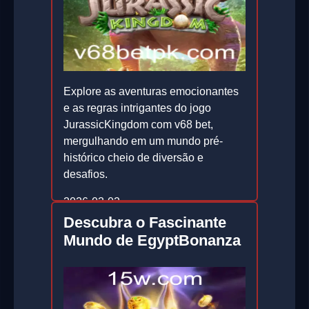
Explore as aventuras emocionantes
e as regras intrigantes do jogo
JurassicKingdom com v68 bet,
mergulhando em um mundo pré-
histórico cheio de diversão e
desafios.
2026-03-02
Descubra o Fascinante
Mundo de EgyptBonanza