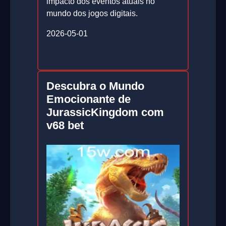
impacto dos eventos atuais no
mundo dos jogos digitais.
2026-05-01
Descubra o Mundo
Emocionante de
JurassicKingdom com
v68 bet