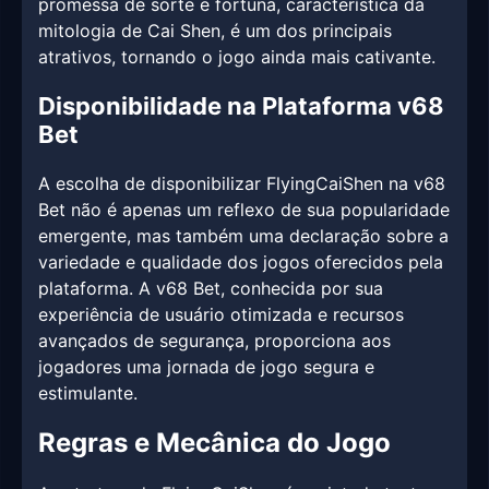
promessa de sorte e fortuna, característica da
mitologia de Cai Shen, é um dos principais
atrativos, tornando o jogo ainda mais cativante.
Disponibilidade na Plataforma v68
Bet
A escolha de disponibilizar FlyingCaiShen na v68
Bet não é apenas um reflexo de sua popularidade
emergente, mas também uma declaração sobre a
variedade e qualidade dos jogos oferecidos pela
plataforma. A v68 Bet, conhecida por sua
experiência de usuário otimizada e recursos
avançados de segurança, proporciona aos
jogadores uma jornada de jogo segura e
estimulante.
Regras e Mecânica do Jogo