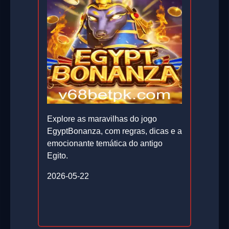
Explore as maravilhas do jogo
EgyptBonanza, com regras, dicas e a
emocionante temática do antigo
Egito.
2026-05-22