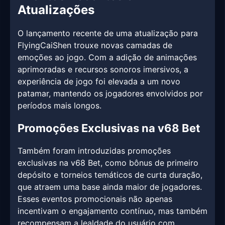
Atualizações
O lançamento recente de uma atualização para
FlyingCaiShen trouxe novas camadas de
emoções ao jogo. Com a adição de animações
aprimoradas e recursos sonoros imersivos, a
experiência de jogo foi elevada a um novo
patamar, mantendo os jogadores envolvidos por
períodos mais longos.
Promoções Exclusivas na v68 Bet
Também foram introduzidas promoções
exclusivas na v68 Bet, como bônus de primeiro
depósito e torneios temáticos de curta duração,
que atraem uma base ainda maior de jogadores.
Esses eventos promocionais não apenas
incentivam o engajamento contínuo, mas também
recompensam a lealdade do usuário com