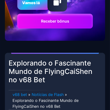
Vamos lá
Receber bônus
Explorando o Fascinante
Mundo de FlyingCaiShen
no v68 Bet
v68 bet
»
Notícias de Flash
»
Explorando o Fascinante Mundo de
FlyingCaiShen no v68 Bet