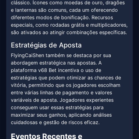
clássico. Ícones como moedas de ouro, dragões
e lanternas são comuns, cada um oferecendo
diferentes modos de bonificação. Recursos
especiais, como rodadas grátis e multiplicadores,
são ativados ao atingir combinações específicas.
Estratégias de Aposta
FlyingCaiShen também se destaca por sua
abordagem estratégica nas apostas. A
plataforma v68 Bet incentiva o uso de
estratégias que podem otimizar as chances de
vitória, permitindo que os jogadores escolham
entre várias linhas de pagamento e valores
variáveis de aposta. Jogadores experientes
conseguem usar essas estratégias para
maximizar seus ganhos, aplicando análises
cuidadosas e gestão de riscos eficaz.
Eventos Recentes e