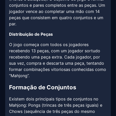
conjuntos e pares completos entre as peças. Um
jogador vence ao completar uma mão com 14
peças que consistem em quatro conjuntos e um
par.
Distribuição de Peças
O jogo começa com todos os jogadores
recebendo 13 peças, com um jogador sortudo
recebendo uma peça extra. Cada jogador, por
sua vez, compra e descarta uma peça, tentando
formar combinações vitoriosas conhecidas como
“Mahjong”.
Formação de Conjuntos
Existem dois principais tipos de conjuntos no
Mahjong: Pongs (trincas de três peças iguais) e
Chows (sequência de três peças do mesmo