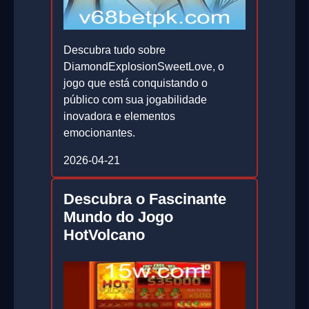
Descubra tudo sobre
DiamondExplosionSweetLove, o
jogo que está conquistando o
público com sua jogabilidade
inovadora e elementos
emocionantes.
2026-04-21
Descubra o Fascinante
Mundo do Jogo
HotVolcano